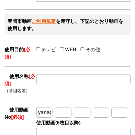
豊岡市動画
ご利用規定
を遵守し、下記のとおり動画を
使用します。
使用目的
[必
テレビ
WEB
その他
須]
使用名称
[必
須]
（番組名等）
使用動画
No
[必須]
使用動画(6枚目以降)