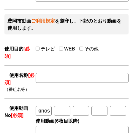
豊岡市動画
ご利用規定
を遵守し、下記のとおり動画を
使用します。
使用目的
[必
テレビ
WEB
その他
須]
使用名称
[必
須]
（番組名等）
使用動画
No
[必須]
使用動画(6枚目以降)