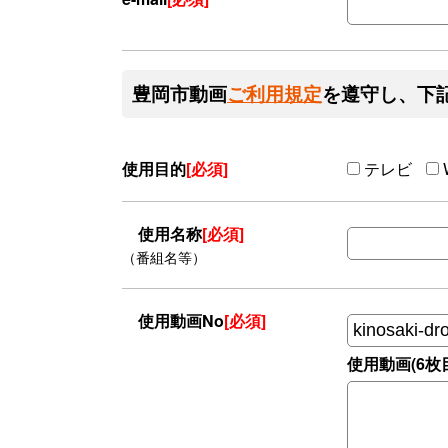
豊岡市動画
ご利用規定
を遵守し、下
使用目的
[必須]
テレビ
使用名称
[必須]
（番組名等）
使用動画No
[必須]
使用動画(6枚