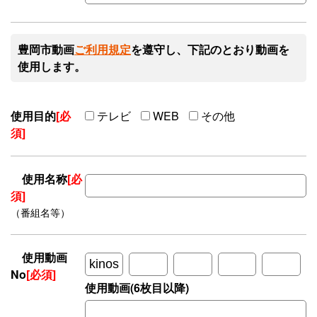
豊岡市動画
ご利用規定
を遵守し、下記のとおり動画を
使用します。
使用目的
[必
テレビ
WEB
その他
須]
使用名称
[必
須]
（番組名等）
使用動画
No
[必須]
使用動画(6枚目以降)