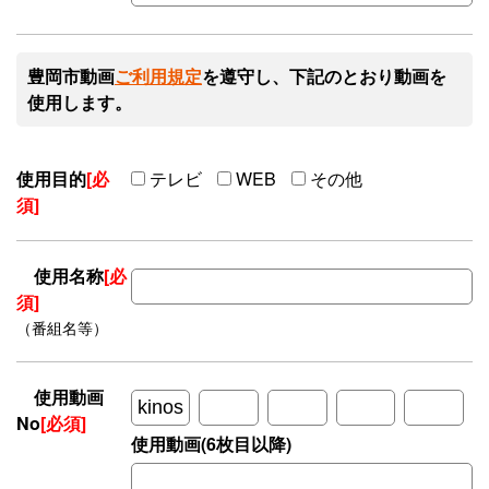
豊岡市動画
ご利用規定
を遵守し、下記のとおり動画を
使用します。
使用目的
[必
テレビ
WEB
その他
須]
使用名称
[必
須]
（番組名等）
使用動画
No
[必須]
使用動画(6枚目以降)