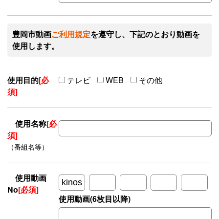
豊岡市動画
ご利用規定
を遵守し、下記のとおり動画を
使用します。
使用目的
[必
テレビ
WEB
その他
須]
使用名称
[必
須]
（番組名等）
使用動画
No
[必須]
使用動画(6枚目以降)