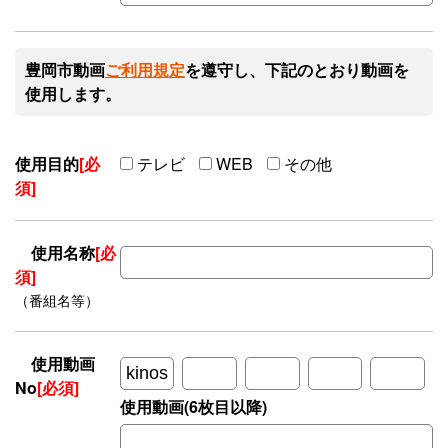
豊岡市動画
ご利用規定
を遵守し、下記のとおり動画を
使用します。
使用目的
[必
テレビ
WEB
その他
須]
使用名称
[必
須]
（番組名等）
使用動画
No
[必須]
使用動画(6枚目以降)