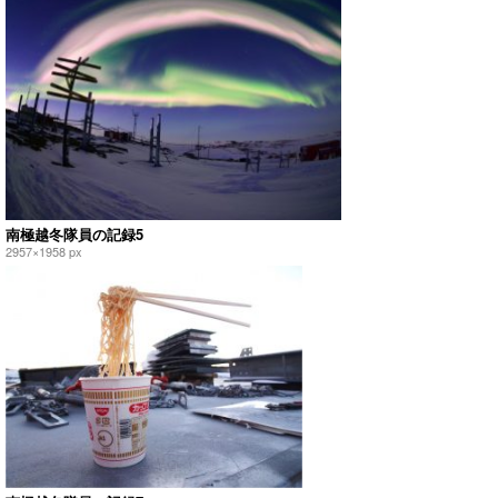
南極越冬隊員の記録5
2957×1958 px