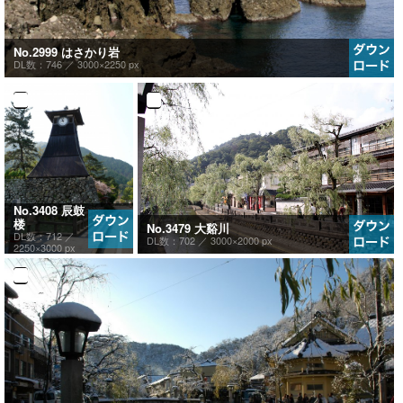
No.2999 はさかり岩
DL数：746 ／
3000×2250 px
No.3408 辰鼓
楼
No.3479 大谿川
DL数：712 ／
DL数：702 ／
3000×2000 px
2250×3000 px