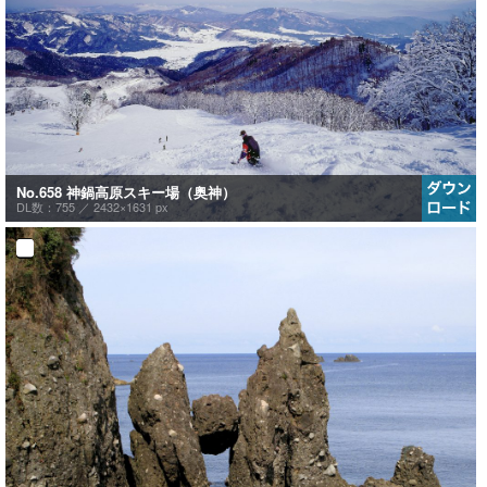
No.658 神鍋高原スキー場（奥神）
DL数：755 ／
2432×1631 px