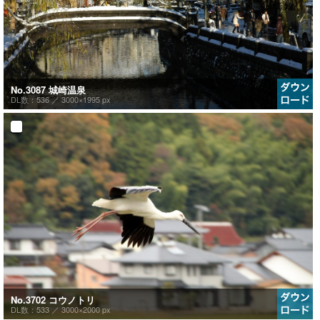
No.3087 城崎温泉
DL数：536 ／
3000×1995 px
No.3702 コウノトリ
DL数：533 ／
3000×2000 px