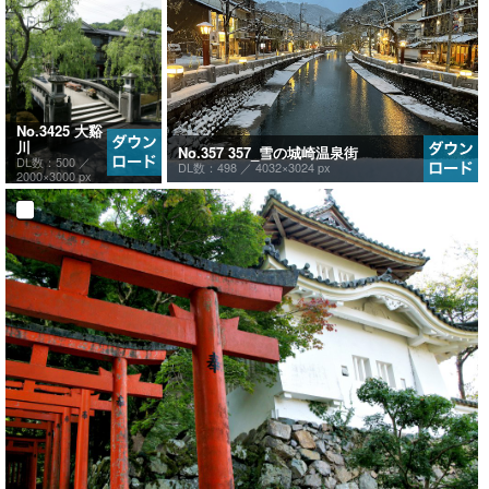
No.3425 大谿
川
No.357 357_雪の城崎温泉街
DL数：500 ／
DL数：498 ／
4032×3024 px
2000×3000 px