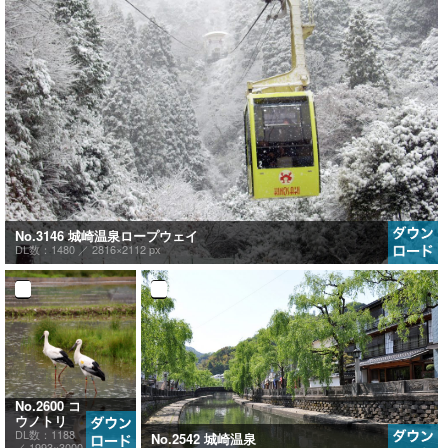
No.3146 城崎温泉ロープウェイ
DL数：1480 ／
2816×2112 px
No.2600 コ
ウノトリ
DL数：1188
No.2542 城崎温泉
／
1993×3000