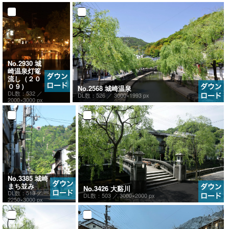
No.2930 城
崎温泉灯篭
流し（２０
０９）
No.2568 城崎温泉
DL数：532 ／
DL数：526 ／
3000×1993 px
2000×3000 px
No.3385 城崎
まち並み
No.3426 大谿川
DL数：513 ／
DL数：503 ／
3000×2000 px
2250×3000 px