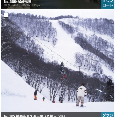
No.2559 城崎温泉
DL数：482 ／
3000×1993 px
No.705 神鍋高原スキー場（奥神～万場）