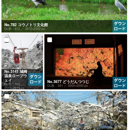
No.782 コウノトリ文化館
DL数：612 ／
3872×2592 px
No.3141 城崎
温泉ロープウ
ェイ
No.3677 どうだんつつじ
DL数：560 ／
DL数：551 ／
3000×2000 px
2112×2816 px