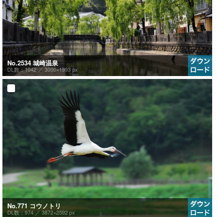
No.2534 城崎温泉
DL数：1042 ／
3000×1993 px
No.771 コウノトリ
DL数：974 ／
3872×2592 px