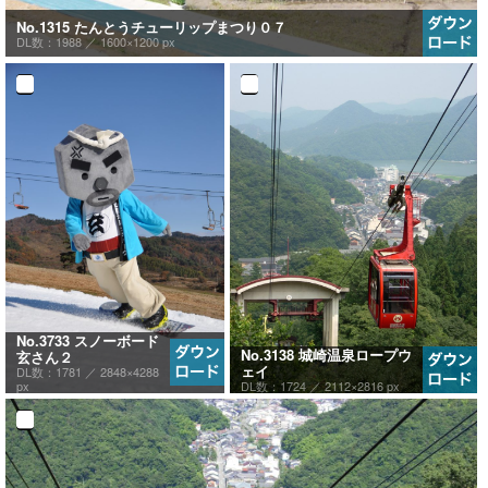
No.1315 たんとうチューリップまつり０７
DL数：1988 ／
1600×1200 px
No.3733 スノーボード
No.3138 城崎温泉ロープウ
玄さん２
ェイ
DL数：1781 ／
2848×4288
DL数：1724 ／
2112×2816 px
px