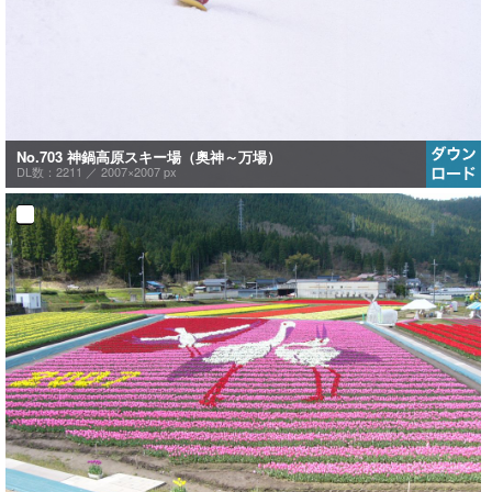
No.703 神鍋高原スキー場（奥神～万場）
DL数：2211 ／
2007×2007 px