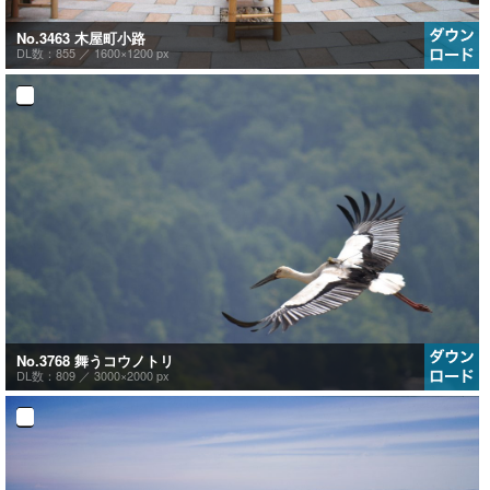
No.3463 木屋町小路
DL数：855 ／
1600×1200 px
No.3768 舞うコウノトリ
DL数：809 ／
3000×2000 px