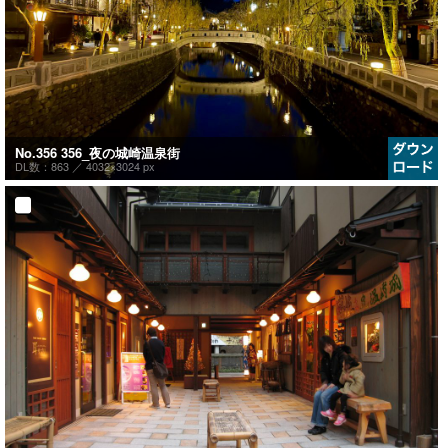
No.356 356_夜の城崎温泉街
DL数：863 ／
4032×3024 px