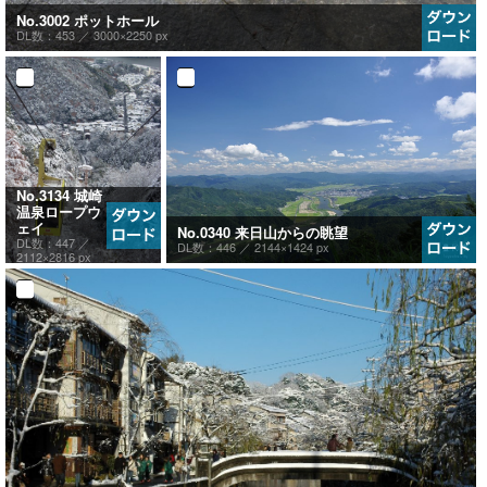
No.3002 ポットホール
DL数：453 ／
3000×2250 px
No.3134 城崎
温泉ロープウ
ェイ
No.0340 来日山からの眺望
DL数：447 ／
DL数：446 ／
2144×1424 px
2112×2816 px