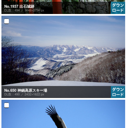
No.1937 出石城跡
DL数：494 ／
3648×2736 px
No.650 神鍋高原スキー場
DL数：490 ／
2432×1622 px