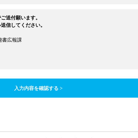
でご送付願います。
ル送信してください。
秘書広報課