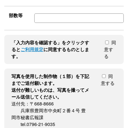
部数等
「入力内容を確認する」をクリックす
同
ると
ご利用規定
に同意するものとしま
意す
す。
る
写真を使用した制作物（１部）を下記
同
までご送付願います。
意する
送付が難しいものは、写真を撮ってメ
ール送信してください。
送付先：〒668-8666
兵庫県豊岡市中央町２番４号 豊
岡市秘書広報課
tel.0796-21-9035