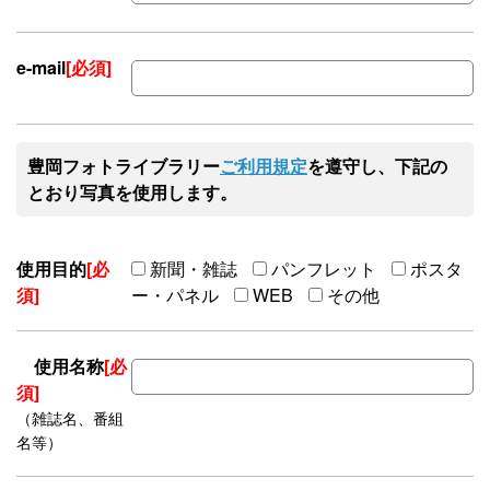
e-mail
[必須]
豊岡フォトライブラリー
ご利用規定
を遵守し、下記の
とおり写真を使用します。
使用目的
[必
新聞・雑誌
パンフレット
ポスタ
須]
ー・パネル
WEB
その他
使用名称
[必
須]
（雑誌名、番組
名等）