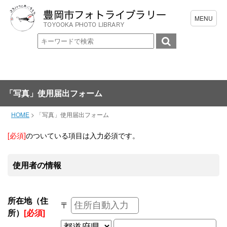
「写真」使用届出フォーム
HOME
>
「写真」使用届出フォーム
[必須]
のついている項目は入力必須です。
使用者の情報
所在地（住
〒
所）
[必須]