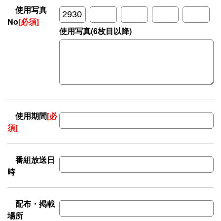
使用写真
No
[必須]
使用写真(6枚目以降)
使用期間
[必
須]
番組放送日
時
配布・掲載
場所