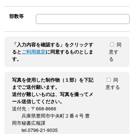
部数等
「入力内容を確認する」をクリックす
同
ると
ご利用規定
に同意するものとしま
意す
す。
る
写真を使用した制作物（１部）を下記
同
までご送付願います。
意する
送付が難しいものは、写真を撮ってメ
ール送信してください。
送付先：〒668-8666
兵庫県豊岡市中央町２番４号 豊
岡市秘書広報課
tel.0796-21-9035