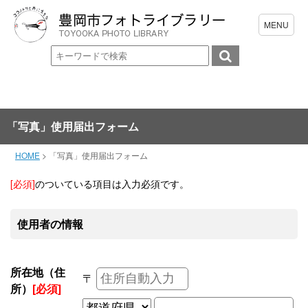
「写真」使用届出フォーム
HOME
>
「写真」使用届出フォーム
[必須]
のついている項目は入力必須です。
使用者の情報
所在地（住
〒
所）
[必須]