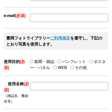
e-mail
[必須]
豊岡フォトライブラリー
ご利用規定
を遵守し、下記の
とおり写真を使用します。
使用目的
[必
新聞・雑誌
パンフレット
ポスタ
須]
ー・パネル
WEB
その他
使用名称
[必
須]
（雑誌名、番組
名等）