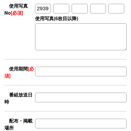
使用写真
No
[必須]
使用写真(6枚目以降)
使用期間
[必
須]
番組放送日
時
配布・掲載
場所