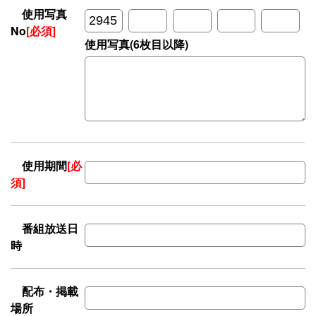
使用写真
No
[必須]
使用写真(6枚目以降)
使用期間
[必
須]
番組放送日
時
配布・掲載
場所