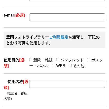
e-mail
[必須]
豊岡フォトライブラリー
ご利用規定
を遵守し、下記の
とおり写真を使用します。
使用目的
[必
新聞・雑誌
パンフレット
ポスタ
須]
ー・パネル
WEB
その他
使用名称
[必
須]
（雑誌名、番組
名等）