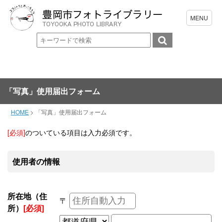
「写真」使用届出フォーム
HOME
>
「写真」使用届出フォーム
[必須]
のついている項目は入力必須です。
使用者の情報
所在地（住
〒
所）
[必須]