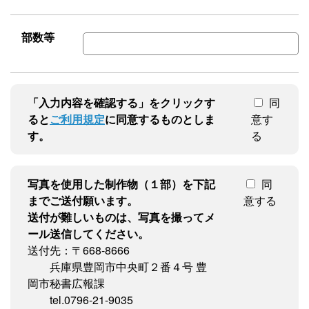
部数等
「入力内容を確認する」をクリックす
同
ると
ご利用規定
に同意するものとしま
意す
す。
る
写真を使用した制作物（１部）を下記
同
までご送付願います。
意する
送付が難しいものは、写真を撮ってメ
ール送信してください。
送付先：〒668-8666
兵庫県豊岡市中央町２番４号 豊
岡市秘書広報課
tel.0796-21-9035