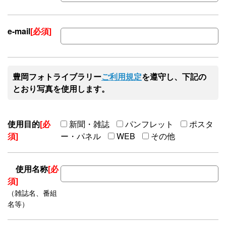
e-mail
[必須]
豊岡フォトライブラリー
ご利用規定
を遵守し、下記の
とおり写真を使用します。
使用目的
[必
新聞・雑誌
パンフレット
ポスタ
須]
ー・パネル
WEB
その他
使用名称
[必
須]
（雑誌名、番組
名等）