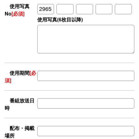
使用写真
No
[必須]
使用写真(6枚目以降)
使用期間
[必
須]
番組放送日
時
配布・掲載
場所