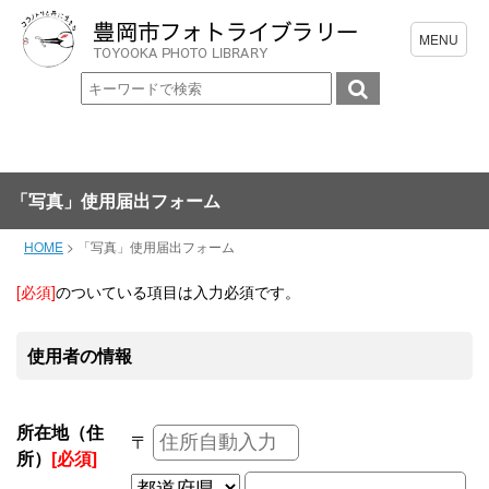
「写真」使用届出フォーム
HOME
>
「写真」使用届出フォーム
[必須]
のついている項目は入力必須です。
使用者の情報
所在地（住
〒
所）
[必須]