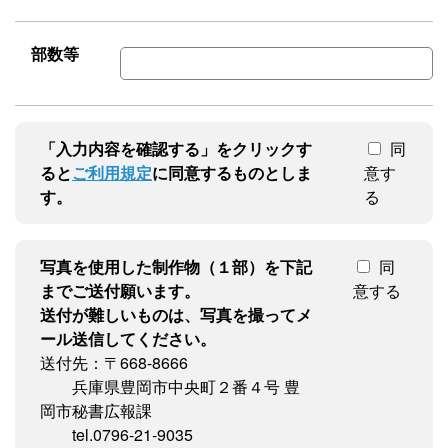
部数等
「入力内容を確認する」をクリックす
同
ると
ご利用規定
に同意するものとしま
意す
す。
る
写真を使用した制作物（１部）を下記
同
までご送付願います。
意する
送付が難しいものは、写真を撮ってメ
ール送信してください。
送付先：〒668-8666
兵庫県豊岡市中央町２番４号 豊
岡市秘書広報課
tel.0796-21-9035