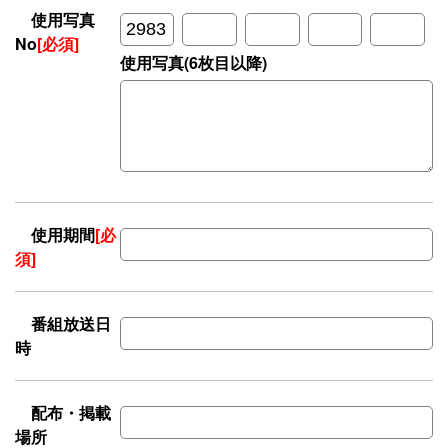
使用写真
No
[必須]
使用写真(6枚目以降)
使用期間
[必
須]
番組放送日
時
配布・掲載
場所