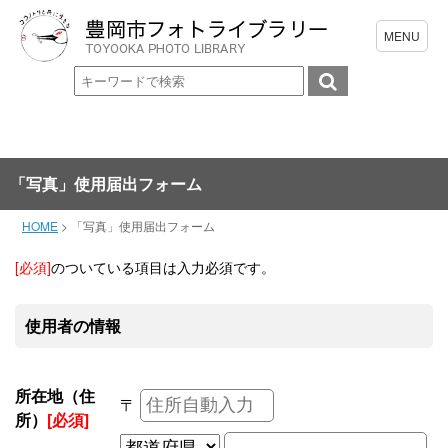
「写真」使用届出フォーム
HOME
>
「写真」使用届出フォーム
[必須]
のついている項目は入力必須です。
使用者の情報
所在地（住
〒
所）
[必須]