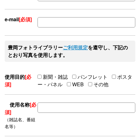
e-mail
[必須]
豊岡フォトライブラリー
ご利用規定
を遵守し、下記の
とおり写真を使用します。
使用目的
[必
新聞・雑誌
パンフレット
ポスタ
須]
ー・パネル
WEB
その他
使用名称
[必
須]
（雑誌名、番組
名等）