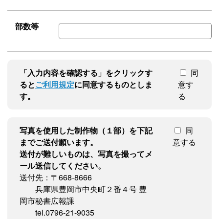
部数等
「入力内容を確認する」をクリックす
同
ると
ご利用規定
に同意するものとしま
意す
す。
る
写真を使用した制作物（１部）を下記
同
までご送付願います。
意する
送付が難しいものは、写真を撮ってメ
ール送信してください。
送付先：〒668-8666
兵庫県豊岡市中央町２番４号 豊
岡市秘書広報課
tel.0796-21-9035