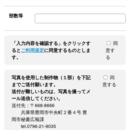
部数等
「入力内容を確認する」をクリックす
同
ると
ご利用規定
に同意するものとしま
意す
す。
る
写真を使用した制作物（１部）を下記
同
までご送付願います。
意する
送付が難しいものは、写真を撮ってメ
ール送信してください。
送付先：〒668-8666
兵庫県豊岡市中央町２番４号 豊
岡市秘書広報課
tel.0796-21-9035