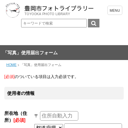
「写真」使用届出フォーム
HOME
>
「写真」使用届出フォーム
[必須]
のついている項目は入力必須です。
使用者の情報
所在地（住
〒
所）
[必須]