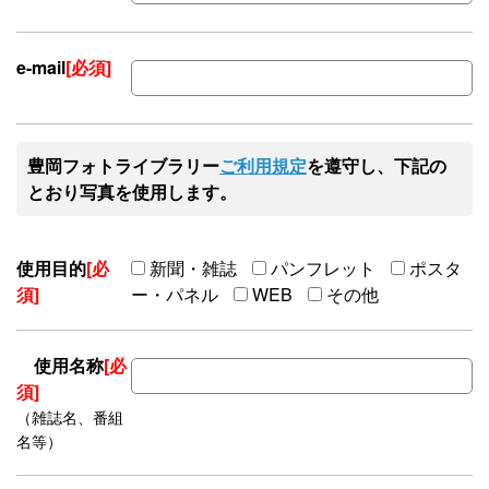
e-mail
[必須]
豊岡フォトライブラリー
ご利用規定
を遵守し、下記の
とおり写真を使用します。
使用目的
[必
新聞・雑誌
パンフレット
ポスタ
須]
ー・パネル
WEB
その他
使用名称
[必
須]
（雑誌名、番組
名等）