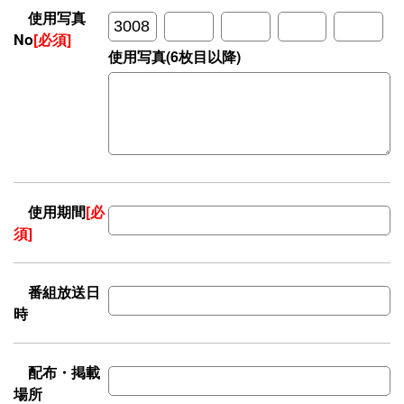
使用写真
No
[必須]
使用写真(6枚目以降)
使用期間
[必
須]
番組放送日
時
配布・掲載
場所