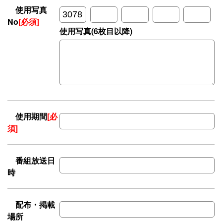
使用写真
No
[必須]
使用写真(6枚目以降)
使用期間
[必
須]
番組放送日
時
配布・掲載
場所