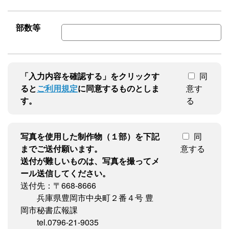
部数等
「入力内容を確認する」をクリックす
同
ると
ご利用規定
に同意するものとしま
意す
す。
る
写真を使用した制作物（１部）を下記
同
までご送付願います。
意する
送付が難しいものは、写真を撮ってメ
ール送信してください。
送付先：〒668-8666
兵庫県豊岡市中央町２番４号 豊
岡市秘書広報課
tel.0796-21-9035