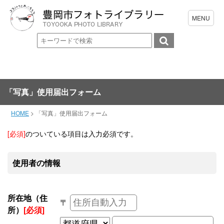
「写真」使用届出フォーム
HOME
>
「写真」使用届出フォーム
[必須]
のついている項目は入力必須です。
使用者の情報
所在地（住
〒
所）
[必須]