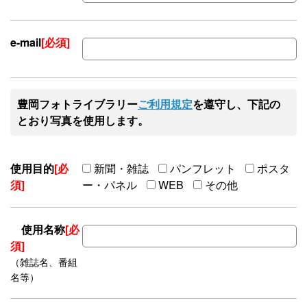
e-mail
[必須]
豊岡フォトライブラリー
ご利用規定
を遵守し、下記の
とおり写真を使用します。
使用目的
[必
新聞・雑誌
パンフレット
ポスタ
須]
ー・パネル
WEB
その他
使用名称
[必
須]
（雑誌名、番組
名等）