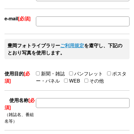
e-mail
[必須]
豊岡フォトライブラリー
ご利用規定
を遵守し、下記の
とおり写真を使用します。
使用目的
[必
新聞・雑誌
パンフレット
ポスタ
須]
ー・パネル
WEB
その他
使用名称
[必
須]
（雑誌名、番組
名等）