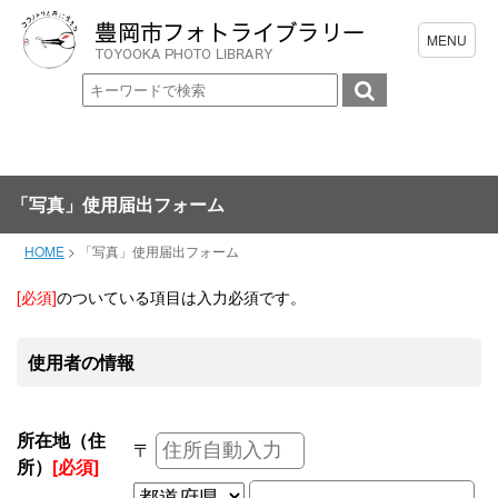
「写真」使用届出フォーム
HOME
>
「写真」使用届出フォーム
[必須]
のついている項目は入力必須です。
使用者の情報
所在地（住
〒
所）
[必須]