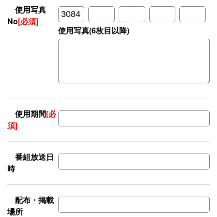
使用写真
No
[必須]
使用写真(6枚目以降)
使用期間
[必
須]
番組放送日
時
配布・掲載
場所