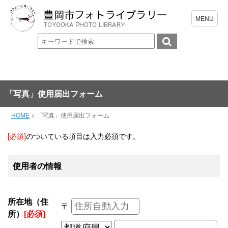
「写真」使用届出フォーム
HOME
>
「写真」使用届出フォーム
[必須]
のついている項目は入力必須です。
使用者の情報
所在地（住
〒
所）
[必須]