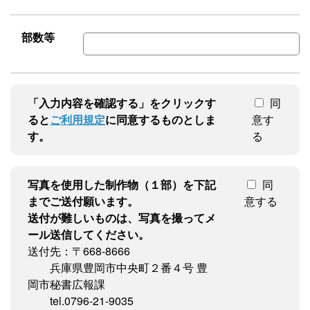
部数等
「入力内容を確認する」をクリックす
同
ると
ご利用規定
に同意するものとしま
意す
す。
る
写真を使用した制作物（１部）を下記
同
までご送付願います。
意する
送付が難しいものは、写真を撮ってメ
ール送信してください。
送付先：〒668-8666
兵庫県豊岡市中央町２番４号 豊
岡市秘書広報課
tel.0796-21-9035