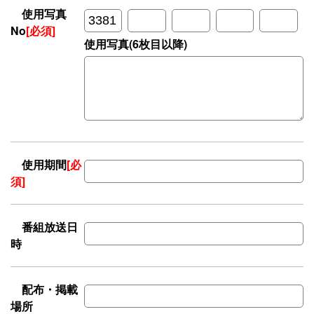
使用写真
No
[必須]
使用写真(6枚目以降)
使用期間
[必
須]
番組放送日
時
配布・掲載
場所