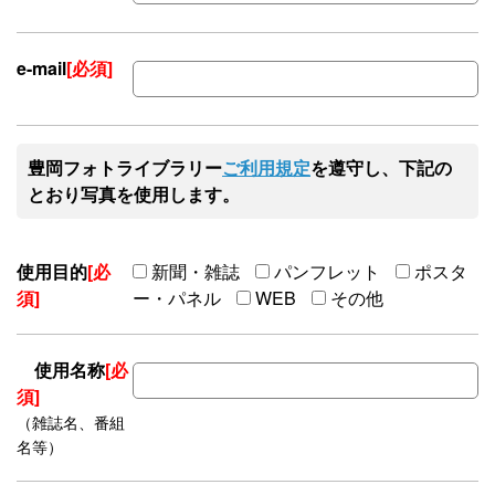
e-mail
[必須]
豊岡フォトライブラリー
ご利用規定
を遵守し、下記の
とおり写真を使用します。
使用目的
[必
新聞・雑誌
パンフレット
ポスタ
須]
ー・パネル
WEB
その他
使用名称
[必
須]
（雑誌名、番組
名等）