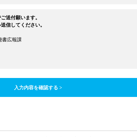
でご送付願います。
ル送信してください。
秘書広報課