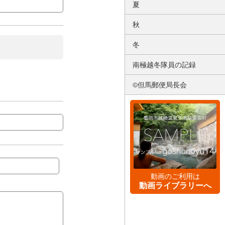
夏
秋
冬
南極越冬隊員の記録
©但馬郵便局長会
動画のご利用は
動画ライブラリーへ