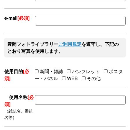
e-mail
[必須]
豊岡フォトライブラリー
ご利用規定
を遵守し、下記の
とおり写真を使用します。
使用目的
[必
新聞・雑誌
パンフレット
ポスタ
須]
ー・パネル
WEB
その他
使用名称
[必
須]
（雑誌名、番組
名等）