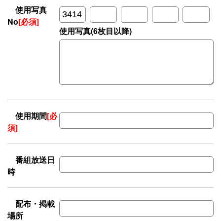
使用写真
No
[必須]
使用写真(6枚目以降)
使用期間
[必
須]
番組放送日
時
配布・掲載
場所