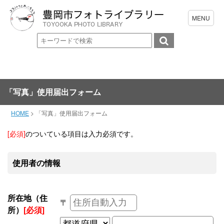
「写真」使用届出フォーム
HOME
>
「写真」使用届出フォーム
[必須]
のついている項目は入力必須です。
使用者の情報
所在地（住
〒
所）
[必須]