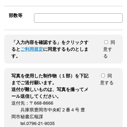
部数等
「入力内容を確認する」をクリックす
同
ると
ご利用規定
に同意するものとしま
意す
す。
る
写真を使用した制作物（１部）を下記
同
までご送付願います。
意する
送付が難しいものは、写真を撮ってメ
ール送信してください。
送付先：〒668-8666
兵庫県豊岡市中央町２番４号 豊
岡市秘書広報課
tel.0796-21-9035