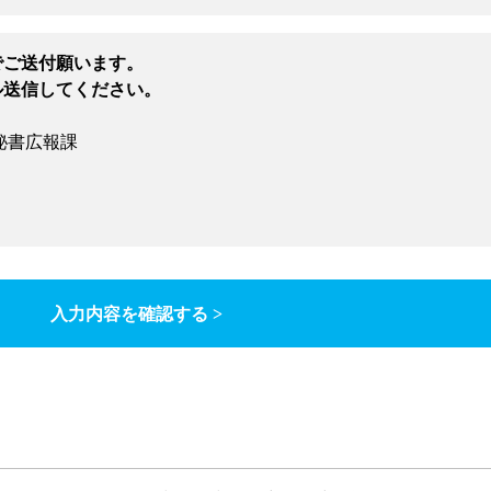
でご送付願います。
ル送信してください。
秘書広報課