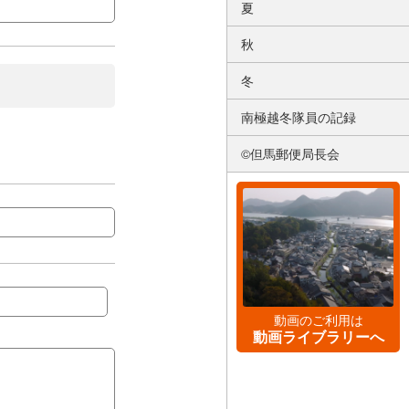
夏
秋
冬
南極越冬隊員の記録
©但馬郵便局長会
動画のご利用は
動画ライブラリーへ