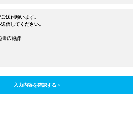
でご送付願います。
ル送信してください。
秘書広報課