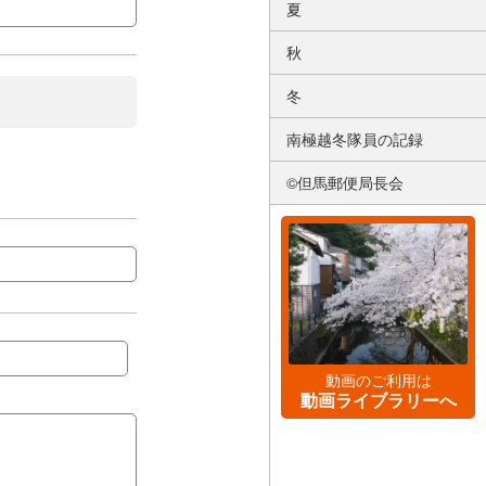
夏
秋
冬
南極越冬隊員の記録
©但馬郵便局長会
動画のご利用は
動画ライブラリーへ