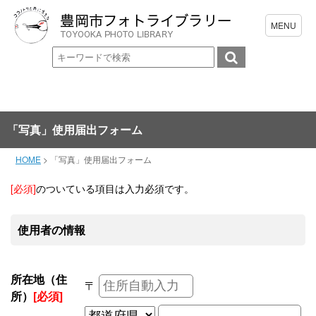
「写真」使用届出フォーム
HOME
>
「写真」使用届出フォーム
[必須]
のついている項目は入力必須です。
使用者の情報
所在地（住
〒
所）
[必須]