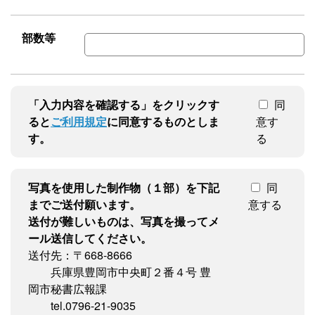
部数等
「入力内容を確認する」をクリックす
同
ると
ご利用規定
に同意するものとしま
意す
す。
る
写真を使用した制作物（１部）を下記
同
までご送付願います。
意する
送付が難しいものは、写真を撮ってメ
ール送信してください。
送付先：〒668-8666
兵庫県豊岡市中央町２番４号 豊
岡市秘書広報課
tel.0796-21-9035