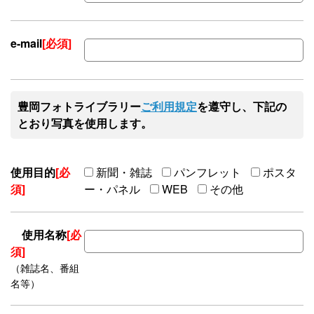
e-mail
[必須]
豊岡フォトライブラリー
ご利用規定
を遵守し、下記の
とおり写真を使用します。
使用目的
[必
新聞・雑誌
パンフレット
ポスタ
須]
ー・パネル
WEB
その他
使用名称
[必
須]
（雑誌名、番組
名等）