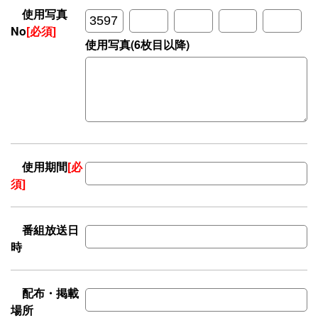
使用写真
No
[必須]
使用写真(6枚目以降)
使用期間
[必
須]
番組放送日
時
配布・掲載
場所