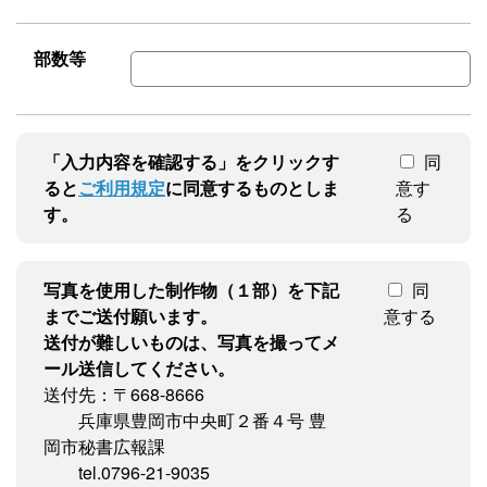
部数等
「入力内容を確認する」をクリックす
同
ると
ご利用規定
に同意するものとしま
意す
す。
る
写真を使用した制作物（１部）を下記
同
までご送付願います。
意する
送付が難しいものは、写真を撮ってメ
ール送信してください。
送付先：〒668-8666
兵庫県豊岡市中央町２番４号 豊
岡市秘書広報課
tel.0796-21-9035