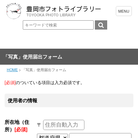
「写真」使用届出フォーム
HOME
>
「写真」使用届出フォーム
[必須]
のついている項目は入力必須です。
使用者の情報
所在地（住
〒
所）
[必須]