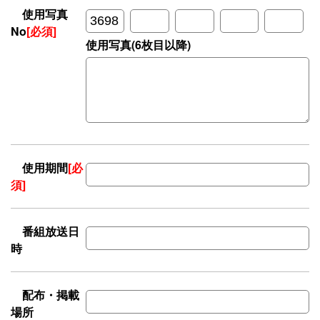
使用写真
No
[必須]
使用写真(6枚目以降)
使用期間
[必
須]
番組放送日
時
配布・掲載
場所