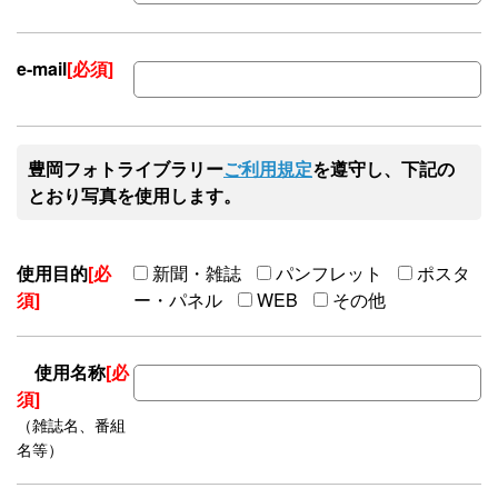
e-mail
[必須]
豊岡フォトライブラリー
ご利用規定
を遵守し、下記の
とおり写真を使用します。
使用目的
[必
新聞・雑誌
パンフレット
ポスタ
須]
ー・パネル
WEB
その他
使用名称
[必
須]
（雑誌名、番組
名等）