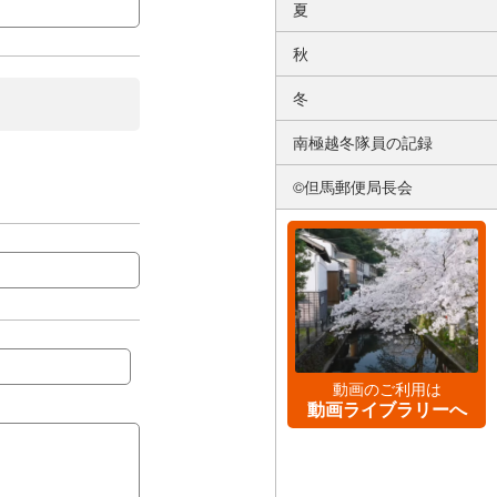
夏
秋
冬
南極越冬隊員の記録
©但馬郵便局長会
動画のご利用は
動画ライブラリーへ