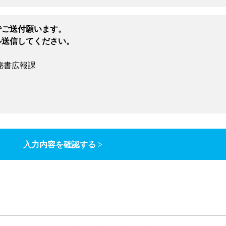
でご送付願います。
ル送信してください。
秘書広報課