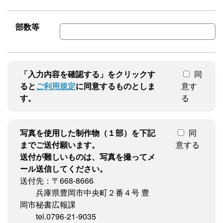
部数等
「入力内容を確認する」をクリックす
同
ると
ご利用規定
に同意するものとしま
意す
す。
る
写真を使用した制作物（１部）を下記
同
までご送付願います。
意する
送付が難しいものは、写真を撮ってメ
ール送信してください。
送付先：〒668-8666
兵庫県豊岡市中央町２番４号 豊
岡市秘書広報課
tel.0796-21-9035