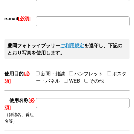
e-mail
[必須]
豊岡フォトライブラリー
ご利用規定
を遵守し、下記の
とおり写真を使用します。
使用目的
[必
新聞・雑誌
パンフレット
ポスタ
須]
ー・パネル
WEB
その他
使用名称
[必
須]
（雑誌名、番組
名等）