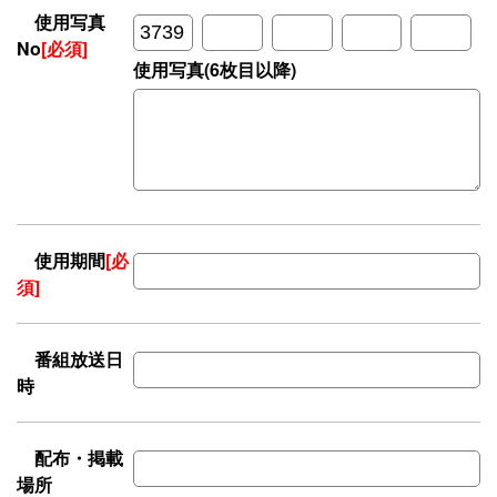
使用写真
No
[必須]
使用写真(6枚目以降)
使用期間
[必
須]
番組放送日
時
配布・掲載
場所