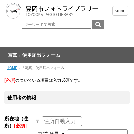
「写真」使用届出フォーム
HOME
>
「写真」使用届出フォーム
[必須]
のついている項目は入力必須です。
使用者の情報
所在地（住
〒
所）
[必須]