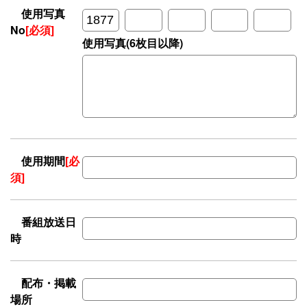
使用写真
No
[必須]
使用写真(6枚目以降)
使用期間
[必
須]
番組放送日
時
配布・掲載
場所