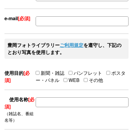
e-mail
[必須]
豊岡フォトライブラリー
ご利用規定
を遵守し、下記の
とおり写真を使用します。
使用目的
[必
新聞・雑誌
パンフレット
ポスタ
須]
ー・パネル
WEB
その他
使用名称
[必
須]
（雑誌名、番組
名等）