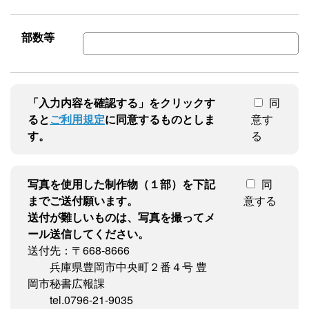
部数等
「入力内容を確認する」をクリックす
同
ると
ご利用規定
に同意するものとしま
意す
す。
る
写真を使用した制作物（１部）を下記
同
までご送付願います。
意する
送付が難しいものは、写真を撮ってメ
ール送信してください。
送付先：〒668-8666
兵庫県豊岡市中央町２番４号 豊
岡市秘書広報課
tel.0796-21-9035