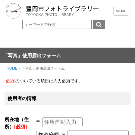
「写真」使用届出フォーム
HOME
>
「写真」使用届出フォーム
[必須]
のついている項目は入力必須です。
使用者の情報
所在地（住
〒
所）
[必須]