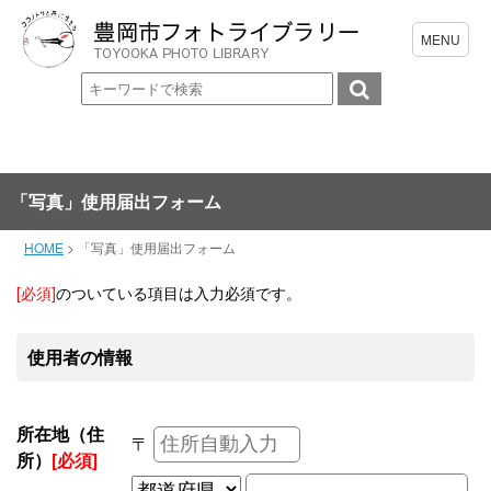
「写真」使用届出フォーム
HOME
>
「写真」使用届出フォーム
[必須]
のついている項目は入力必須です。
使用者の情報
所在地（住
〒
所）
[必須]