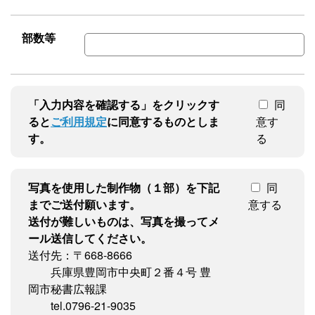
部数等
「入力内容を確認する」をクリックす
同
ると
ご利用規定
に同意するものとしま
意す
す。
る
写真を使用した制作物（１部）を下記
同
までご送付願います。
意する
送付が難しいものは、写真を撮ってメ
ール送信してください。
送付先：〒668-8666
兵庫県豊岡市中央町２番４号 豊
岡市秘書広報課
tel.0796-21-9035