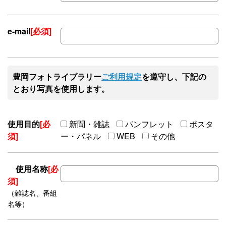
e-mail
[必須]
豊岡フォトライブラリー
ご利用規定
を遵守し、下記の
とおり写真を使用します。
使用目的
[必
新聞・雑誌
パンフレット
ポスタ
須]
ー・パネル
WEB
その他
使用名称
[必
須]
（雑誌名、番組
名等）