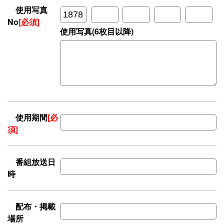
使用写真
No
[必須]
使用写真(6枚目以降)
使用期間
[必
須]
番組放送日
時
配布・掲載
場所