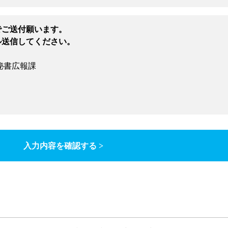
でご送付願います。
ル送信してください。
秘書広報課