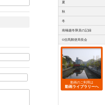
夏
秋
冬
南極越冬隊員の記録
©但馬郵便局長会
動画のご利用は
動画ライブラリーへ