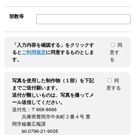
部数等
「入力内容を確認する」をクリックす
同
ると
ご利用規定
に同意するものとしま
意す
す。
る
写真を使用した制作物（１部）を下記
同
までご送付願います。
意する
送付が難しいものは、写真を撮ってメ
ール送信してください。
送付先：〒668-8666
兵庫県豊岡市中央町２番４号 豊
岡市秘書広報課
tel.0796-21-9035