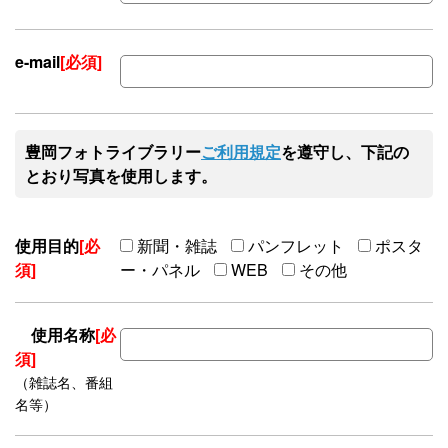
e-mail
[必須]
豊岡フォトライブラリー
ご利用規定
を遵守し、下記の
とおり写真を使用します。
使用目的
[必
新聞・雑誌
パンフレット
ポスタ
須]
ー・パネル
WEB
その他
使用名称
[必
須]
（雑誌名、番組
名等）