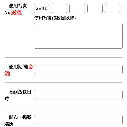
使用写真
No
[必須]
使用写真(6枚目以降)
使用期間
[必
須]
番組放送日
時
配布・掲載
場所