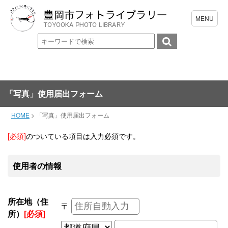
「写真」使用届出フォーム
HOME
>
「写真」使用届出フォーム
[必須]
のついている項目は入力必須です。
使用者の情報
所在地（住
〒
所）
[必須]