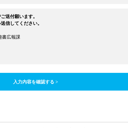
でご送付願います。
ル送信してください。
秘書広報課