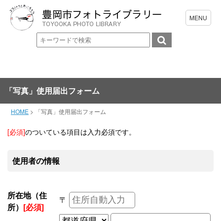
「写真」使用届出フォーム
HOME
>
「写真」使用届出フォーム
[必須]
のついている項目は入力必須です。
使用者の情報
所在地（住
〒
所）
[必須]