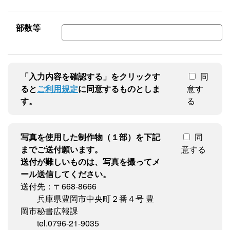
部数等
「入力内容を確認する」をクリックす
同
ると
ご利用規定
に同意するものとしま
意す
す。
る
写真を使用した制作物（１部）を下記
同
までご送付願います。
意する
送付が難しいものは、写真を撮ってメ
ール送信してください。
送付先：〒668-8666
兵庫県豊岡市中央町２番４号 豊
岡市秘書広報課
tel.0796-21-9035