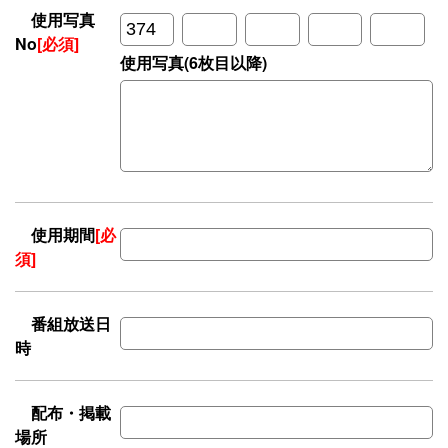
使用写真
No
[必須]
使用写真(6枚目以降)
使用期間
[必
須]
番組放送日
時
配布・掲載
場所