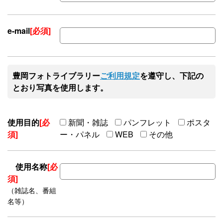
e-mail
[必須]
豊岡フォトライブラリー
ご利用規定
を遵守し、下記の
とおり写真を使用します。
使用目的
[必
新聞・雑誌
パンフレット
ポスタ
須]
ー・パネル
WEB
その他
使用名称
[必
須]
（雑誌名、番組
名等）