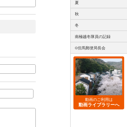
夏
秋
冬
南極越冬隊員の記録
©但馬郵便局長会
動画のご利用は
動画ライブラリーへ