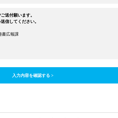
でご送付願います。
ル送信してください。
秘書広報課