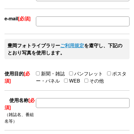
e-mail
[必須]
豊岡フォトライブラリー
ご利用規定
を遵守し、下記の
とおり写真を使用します。
使用目的
[必
新聞・雑誌
パンフレット
ポスタ
須]
ー・パネル
WEB
その他
使用名称
[必
須]
（雑誌名、番組
名等）