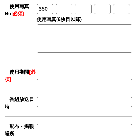
使用写真
No
[必須]
使用写真(6枚目以降)
使用期間
[必
須]
番組放送日
時
配布・掲載
場所