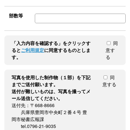
部数等
「入力内容を確認する」をクリックす
同
ると
ご利用規定
に同意するものとしま
意す
す。
る
写真を使用した制作物（１部）を下記
同
までご送付願います。
意する
送付が難しいものは、写真を撮ってメ
ール送信してください。
送付先：〒668-8666
兵庫県豊岡市中央町２番４号 豊
岡市秘書広報課
tel.0796-21-9035