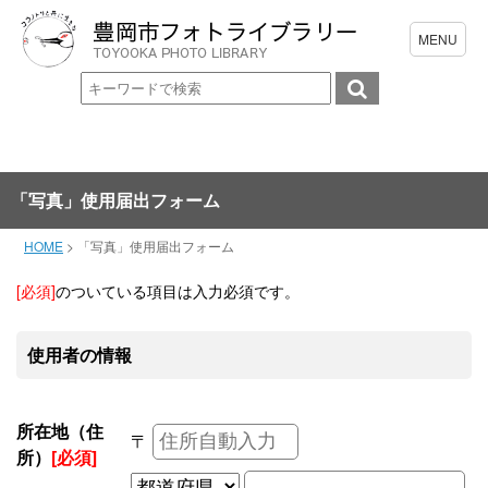
「写真」使用届出フォーム
HOME
>
「写真」使用届出フォーム
[必須]
のついている項目は入力必須です。
使用者の情報
所在地（住
〒
所）
[必須]