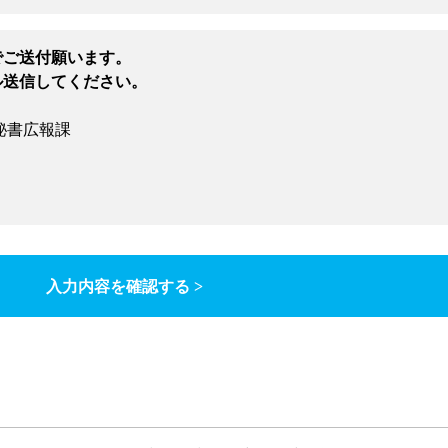
でご送付願います。
ル送信してください。
秘書広報課