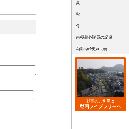
夏
秋
冬
南極越冬隊員の記録
©但馬郵便局長会
動画のご利用は
動画ライブラリーへ