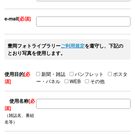
e-mail
[必須]
豊岡フォトライブラリー
ご利用規定
を遵守し、下記の
とおり写真を使用します。
使用目的
[必
新聞・雑誌
パンフレット
ポスタ
須]
ー・パネル
WEB
その他
使用名称
[必
須]
（雑誌名、番組
名等）