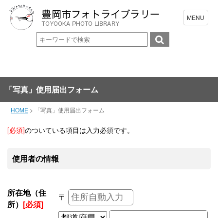
「写真」使用届出フォーム
HOME
>
「写真」使用届出フォーム
[必須]
のついている項目は入力必須です。
使用者の情報
所在地（住
〒
所）
[必須]