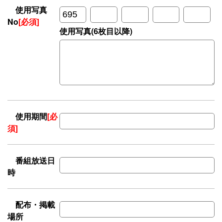
使用写真
No
[必須]
使用写真(6枚目以降)
使用期間
[必
須]
番組放送日
時
配布・掲載
場所