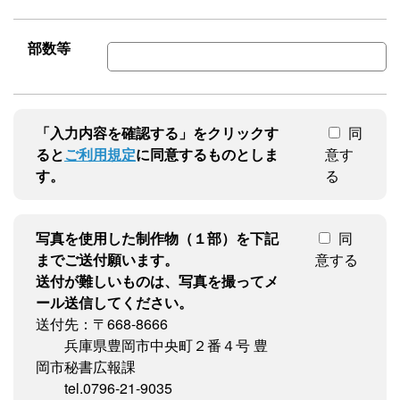
部数等
「入力内容を確認する」をクリックす
同
ると
ご利用規定
に同意するものとしま
意す
す。
る
写真を使用した制作物（１部）を下記
同
までご送付願います。
意する
送付が難しいものは、写真を撮ってメ
ール送信してください。
送付先：〒668-8666
兵庫県豊岡市中央町２番４号 豊
岡市秘書広報課
tel.0796-21-9035