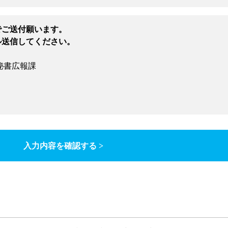
でご送付願います。
ル送信してください。
秘書広報課