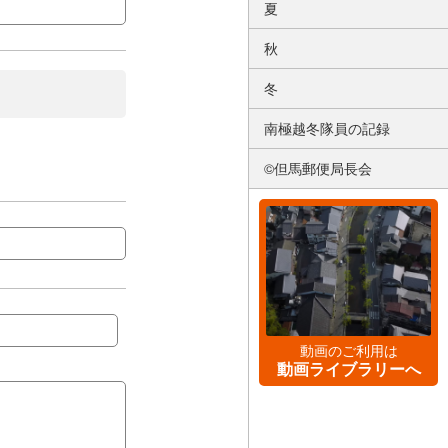
夏
秋
冬
南極越冬隊員の記録
©但馬郵便局長会
動画のご利用は
動画ライブラリーへ