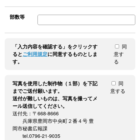
部数等
「入力内容を確認する」をクリックす
同
ると
ご利用規定
に同意するものとしま
意す
す。
る
写真を使用した制作物（１部）を下記
同
までご送付願います。
意する
送付が難しいものは、写真を撮ってメ
ール送信してください。
送付先：〒668-8666
兵庫県豊岡市中央町２番４号 豊
岡市秘書広報課
tel.0796-21-9035