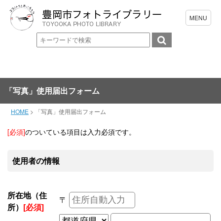
「写真」使用届出フォーム
HOME
>
「写真」使用届出フォーム
[必須]
のついている項目は入力必須です。
使用者の情報
所在地（住
〒
所）
[必須]