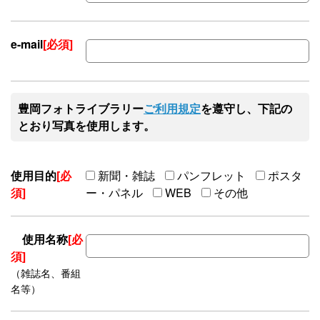
e-mail
[必須]
豊岡フォトライブラリー
ご利用規定
を遵守し、下記の
とおり写真を使用します。
使用目的
[必
新聞・雑誌
パンフレット
ポスタ
須]
ー・パネル
WEB
その他
使用名称
[必
須]
（雑誌名、番組
名等）