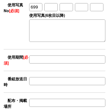
使用写真
No
[必須]
使用写真(6枚目以降)
使用期間
[必
須]
番組放送日
時
配布・掲載
場所