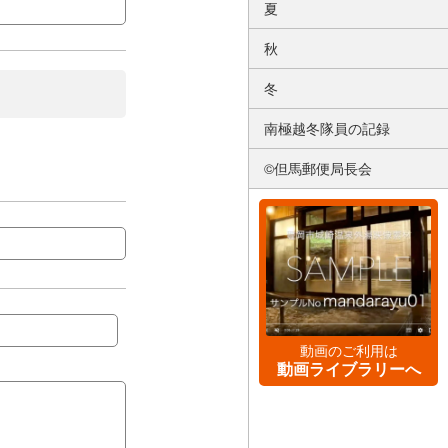
夏
秋
冬
南極越冬隊員の記録
©但馬郵便局長会
動画のご利用は
動画ライブラリーへ