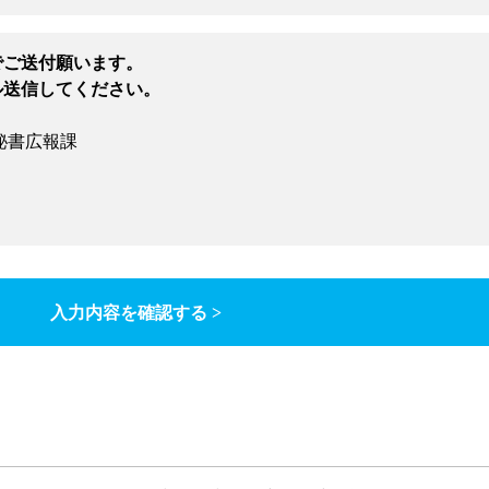
でご送付願います。
ル送信してください。
秘書広報課