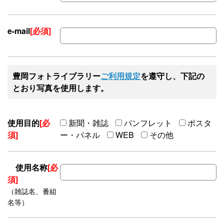
e-mail
[必須]
豊岡フォトライブラリー
ご利用規定
を遵守し、下記の
とおり写真を使用します。
使用目的
[必
新聞・雑誌
パンフレット
ポスタ
須]
ー・パネル
WEB
その他
使用名称
[必
須]
（雑誌名、番組
名等）