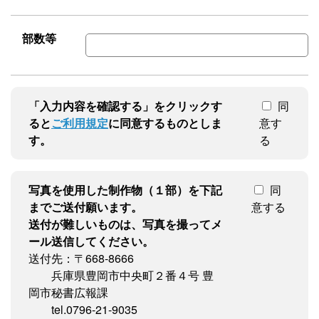
部数等
「入力内容を確認する」をクリックす
同
ると
ご利用規定
に同意するものとしま
意す
す。
る
写真を使用した制作物（１部）を下記
同
までご送付願います。
意する
送付が難しいものは、写真を撮ってメ
ール送信してください。
送付先：〒668-8666
兵庫県豊岡市中央町２番４号 豊
岡市秘書広報課
tel.0796-21-9035