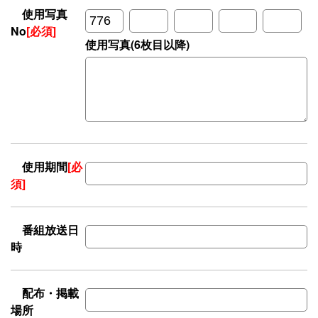
使用写真
No
[必須]
使用写真(6枚目以降)
使用期間
[必
須]
番組放送日
時
配布・掲載
場所