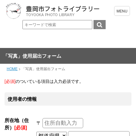
「写真」使用届出フォーム
HOME
>
「写真」使用届出フォーム
[必須]
のついている項目は入力必須です。
使用者の情報
所在地（住
〒
所）
[必須]