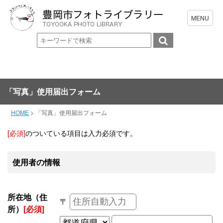
「写真」使用届出フォーム
HOME
>
「写真」使用届出フォーム
[必須]
のついている項目は入力必須です。
使用者の情報
所在地（住
〒
所）
[必須]