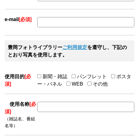
e-mail
[必須]
豊岡フォトライブラリー
ご利用規定
を遵守し、下記の
とおり写真を使用します。
使用目的
[必
新聞・雑誌
パンフレット
ポスタ
須]
ー・パネル
WEB
その他
使用名称
[必
須]
（雑誌名、番組
名等）