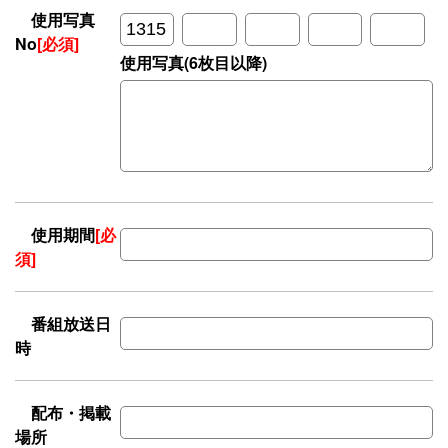
使用写真
No
[必須]
使用写真(6枚目以降)
使用期間
[必
須]
番組放送日
時
配布・掲載
場所