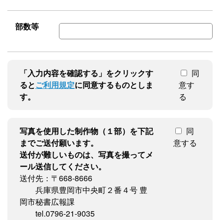
部数等
「入力内容を確認する」をクリックす
同
ると
ご利用規定
に同意するものとしま
意す
す。
る
写真を使用した制作物（１部）を下記
同
までご送付願います。
意する
送付が難しいものは、写真を撮ってメ
ール送信してください。
送付先：〒668-8666
兵庫県豊岡市中央町２番４号 豊
岡市秘書広報課
tel.0796-21-9035