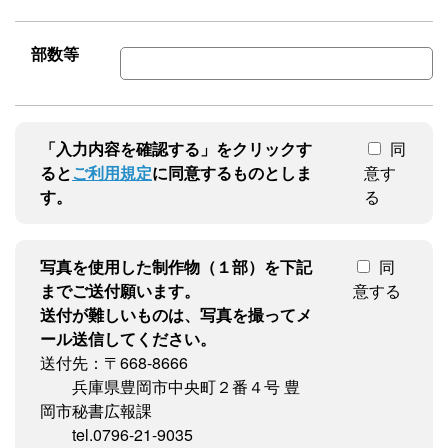
部数等
「入力内容を確認する」をクリックす
同
ると
ご利用規定
に同意するものとしま
意す
す。
る
写真を使用した制作物（１部）を下記
同
までご送付願います。
意する
送付が難しいものは、写真を撮ってメ
ール送信してください。
送付先：〒668-8666
兵庫県豊岡市中央町２番４号 豊
岡市秘書広報課
tel.0796-21-9035