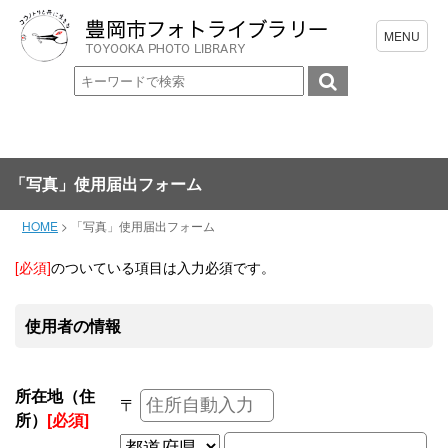
「写真」使用届出フォーム
HOME
>
「写真」使用届出フォーム
[必須]
のついている項目は入力必須です。
使用者の情報
所在地（住
〒
所）
[必須]