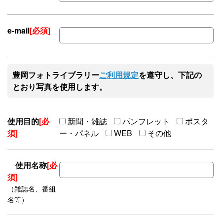
e-mail
[必須]
豊岡フォトライブラリー
ご利用規定
を遵守し、下記の
とおり写真を使用します。
使用目的
[必
新聞・雑誌
パンフレット
ポスタ
須]
ー・パネル
WEB
その他
使用名称
[必
須]
（雑誌名、番組
名等）