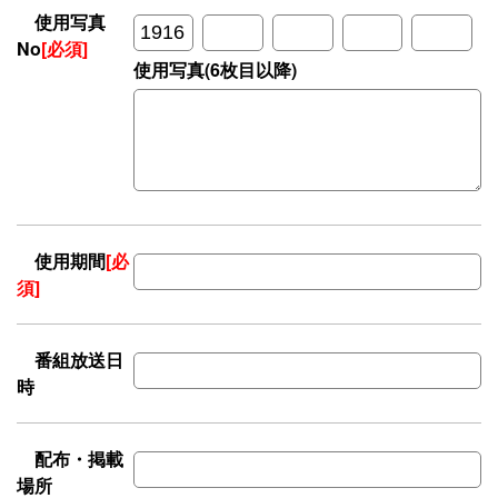
使用写真
No
[必須]
使用写真(6枚目以降)
使用期間
[必
須]
番組放送日
時
配布・掲載
場所