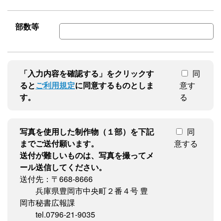
部数等
「入力内容を確認する」をクリックす
同
ると
ご利用規定
に同意するものとしま
意す
す。
る
写真を使用した制作物（１部）を下記
同
までご送付願います。
意する
送付が難しいものは、写真を撮ってメ
ール送信してください。
送付先：〒668-8666
兵庫県豊岡市中央町２番４号 豊
岡市秘書広報課
tel.0796-21-9035