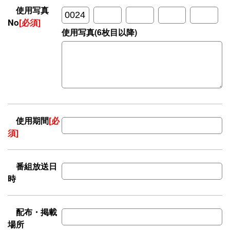
使用写真
No
[必須]
使用写真(6枚目以降)
使用期間
[必
須]
番組放送日
時
配布・掲載
場所