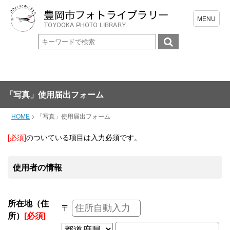
「写真」使用届出フォーム
HOME
>
「写真」使用届出フォーム
[必須]
のついている項目は入力必須です。
使用者の情報
所在地（住
〒
所）
[必須]