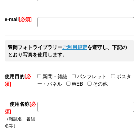
e-mail
[必須]
豊岡フォトライブラリー
ご利用規定
を遵守し、下記の
とおり写真を使用します。
使用目的
[必
新聞・雑誌
パンフレット
ポスタ
須]
ー・パネル
WEB
その他
使用名称
[必
須]
（雑誌名、番組
名等）