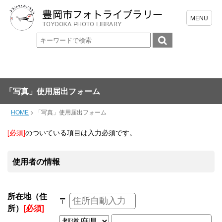
「写真」使用届出フォーム
HOME
>
「写真」使用届出フォーム
[必須]
のついている項目は入力必須です。
使用者の情報
所在地（住
〒
所）
[必須]