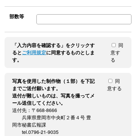
部数等
「入力内容を確認する」をクリックす
同
ると
ご利用規定
に同意するものとしま
意す
す。
る
写真を使用した制作物（１部）を下記
同
までご送付願います。
意する
送付が難しいものは、写真を撮ってメ
ール送信してください。
送付先：〒668-8666
兵庫県豊岡市中央町２番４号 豊
岡市秘書広報課
tel.0796-21-9035