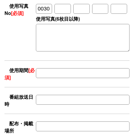
使用写真
No
[必須]
使用写真(6枚目以降)
使用期間
[必
須]
番組放送日
時
配布・掲載
場所