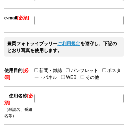
e-mail
[必須]
豊岡フォトライブラリー
ご利用規定
を遵守し、下記の
とおり写真を使用します。
使用目的
[必
新聞・雑誌
パンフレット
ポスタ
須]
ー・パネル
WEB
その他
使用名称
[必
須]
（雑誌名、番組
名等）