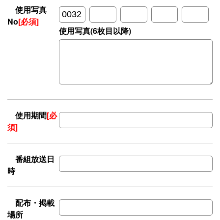
使用写真
No
[必須]
使用写真(6枚目以降)
使用期間
[必
須]
番組放送日
時
配布・掲載
場所