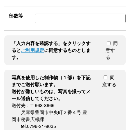
部数等
「入力内容を確認する」をクリックす
同
ると
ご利用規定
に同意するものとしま
意す
す。
る
写真を使用した制作物（１部）を下記
同
までご送付願います。
意する
送付が難しいものは、写真を撮ってメ
ール送信してください。
送付先：〒668-8666
兵庫県豊岡市中央町２番４号 豊
岡市秘書広報課
tel.0796-21-9035