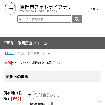
「写真」使用届出フォーム
HOME
>
「写真」使用届出フォーム
[必須]
のついている項目は入力必須です。
使用者の情報
所在地（住
〒
所）
[必須]