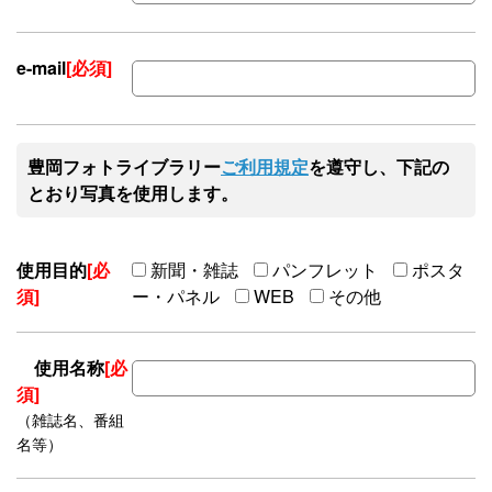
e-mail
[必須]
豊岡フォトライブラリー
ご利用規定
を遵守し、下記の
とおり写真を使用します。
使用目的
[必
新聞・雑誌
パンフレット
ポスタ
須]
ー・パネル
WEB
その他
使用名称
[必
須]
（雑誌名、番組
名等）