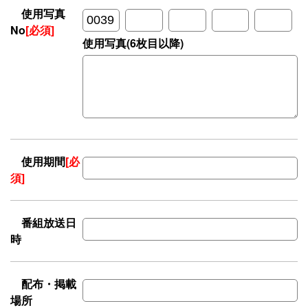
使用写真
No
[必須]
使用写真(6枚目以降)
使用期間
[必
須]
番組放送日
時
配布・掲載
場所