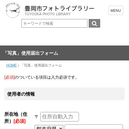
「写真」使用届出フォーム
HOME
>
「写真」使用届出フォーム
[必須]
のついている項目は入力必須です。
使用者の情報
所在地（住
〒
所）
[必須]