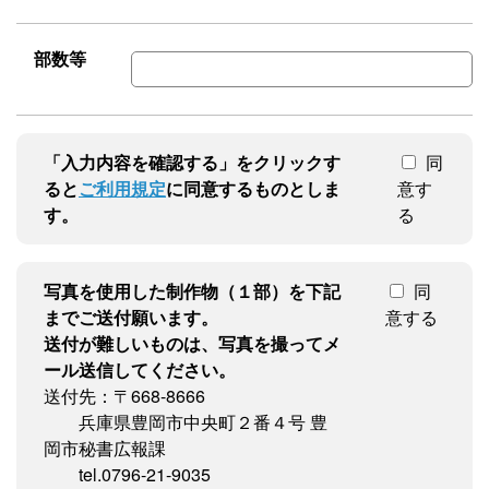
部数等
「入力内容を確認する」をクリックす
同
ると
ご利用規定
に同意するものとしま
意す
す。
る
写真を使用した制作物（１部）を下記
同
までご送付願います。
意する
送付が難しいものは、写真を撮ってメ
ール送信してください。
送付先：〒668-8666
兵庫県豊岡市中央町２番４号 豊
岡市秘書広報課
tel.0796-21-9035