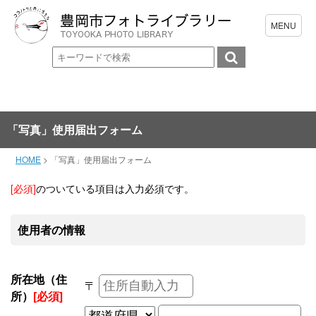
「写真」使用届出フォーム
HOME
>
「写真」使用届出フォーム
[必須]
のついている項目は入力必須です。
使用者の情報
所在地（住
〒
所）
[必須]