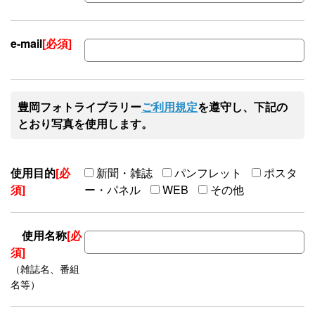
e-mail
[必須]
豊岡フォトライブラリー
ご利用規定
を遵守し、下記の
とおり写真を使用します。
使用目的
[必
新聞・雑誌
パンフレット
ポスタ
須]
ー・パネル
WEB
その他
使用名称
[必
須]
（雑誌名、番組
名等）