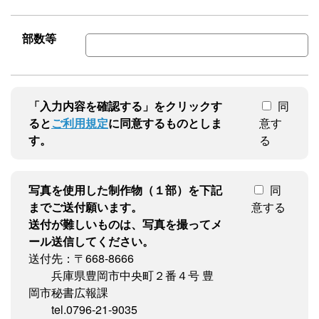
部数等
「入力内容を確認する」をクリックす
同
ると
ご利用規定
に同意するものとしま
意す
す。
る
写真を使用した制作物（１部）を下記
同
までご送付願います。
意する
送付が難しいものは、写真を撮ってメ
ール送信してください。
送付先：〒668-8666
兵庫県豊岡市中央町２番４号 豊
岡市秘書広報課
tel.0796-21-9035