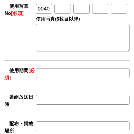
使用写真
No
[必須]
使用写真(6枚目以降)
使用期間
[必
須]
番組放送日
時
配布・掲載
場所