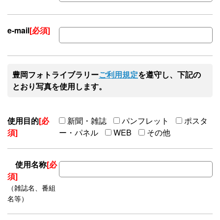
e-mail
[必須]
豊岡フォトライブラリー
ご利用規定
を遵守し、下記の
とおり写真を使用します。
使用目的
[必
新聞・雑誌
パンフレット
ポスタ
須]
ー・パネル
WEB
その他
使用名称
[必
須]
（雑誌名、番組
名等）