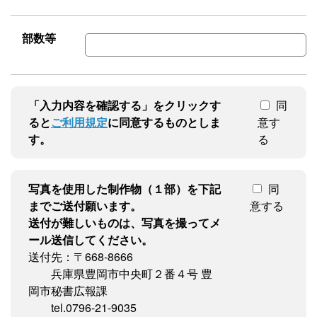
部数等
「入力内容を確認する」をクリックす
同
ると
ご利用規定
に同意するものとしま
意す
す。
る
写真を使用した制作物（１部）を下記
同
までご送付願います。
意する
送付が難しいものは、写真を撮ってメ
ール送信してください。
送付先：〒668-8666
兵庫県豊岡市中央町２番４号 豊
岡市秘書広報課
tel.0796-21-9035