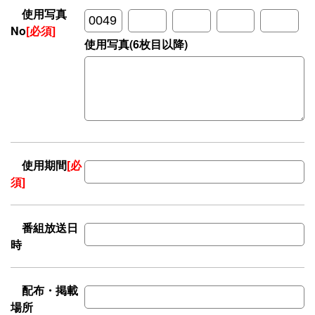
使用写真
No
[必須]
使用写真(6枚目以降)
使用期間
[必
須]
番組放送日
時
配布・掲載
場所