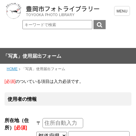
「写真」使用届出フォーム
HOME
>
「写真」使用届出フォーム
[必須]
のついている項目は入力必須です。
使用者の情報
所在地（住
〒
所）
[必須]