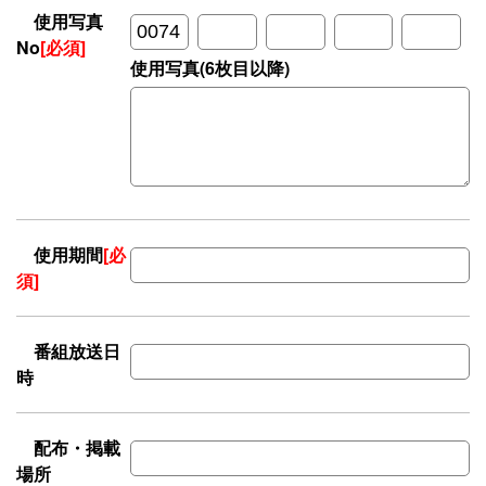
使用写真
No
[必須]
使用写真(6枚目以降)
使用期間
[必
須]
番組放送日
時
配布・掲載
場所