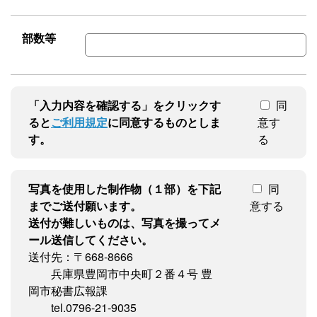
部数等
「入力内容を確認する」をクリックす
同
ると
ご利用規定
に同意するものとしま
意す
す。
る
写真を使用した制作物（１部）を下記
同
までご送付願います。
意する
送付が難しいものは、写真を撮ってメ
ール送信してください。
送付先：〒668-8666
兵庫県豊岡市中央町２番４号 豊
岡市秘書広報課
tel.0796-21-9035