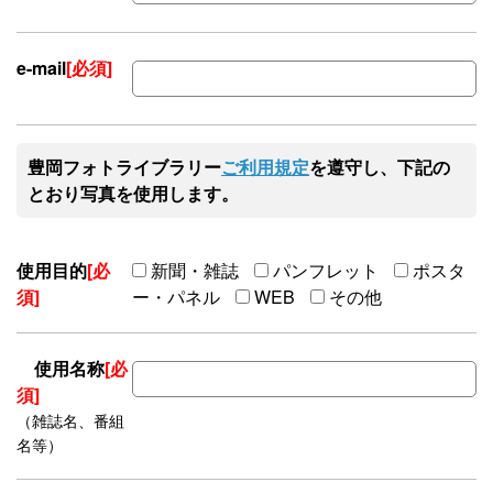
e-mail
[必須]
豊岡フォトライブラリー
ご利用規定
を遵守し、下記の
とおり写真を使用します。
使用目的
[必
新聞・雑誌
パンフレット
ポスタ
須]
ー・パネル
WEB
その他
使用名称
[必
須]
（雑誌名、番組
名等）