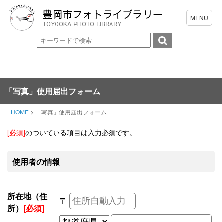
「写真」使用届出フォーム
HOME
>
「写真」使用届出フォーム
[必須]
のついている項目は入力必須です。
使用者の情報
所在地（住
〒
所）
[必須]